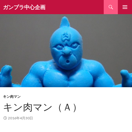
検
ガンプラ中心企画
索
コ
ン
テ
ン
ツ
へ
ス
キ
ッ
プ
キン肉マン
キン肉マン（Ａ）
2016年4月30日