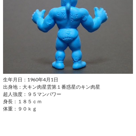
生年月日：1960年4月1日
出身地：大キン肉星雲第１番惑星のキン肉星
超人強度：９５マンパワー
身長：１８５ｃｍ
体重：９０ｋｇ