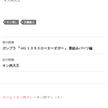
キン肉大王
キン消し
正義超人
投
前の投稿
稿
ガンプラ 『 HG １０５スローターダガー 』 素組みパーツ編
ナ
次の投稿
ビ
キン肉大王
ゲ
ー
シ
ホーム
>
キン肉マン
>
キン肉マン（Ａ）
ョ