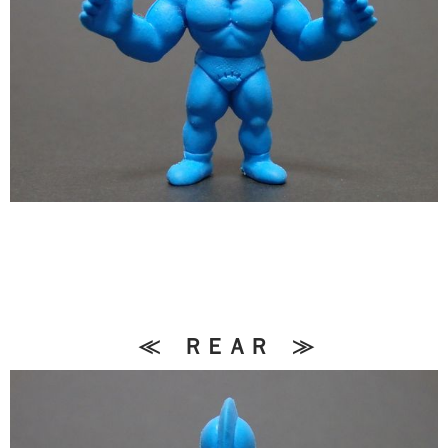
≪ ＲＥＡＲ ≫