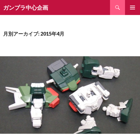
検
ガンプラ中心企画
索
コ
ン
テ
ン
月別アーカイブ: 2015年4月
ツ
へ
ス
キ
ッ
プ