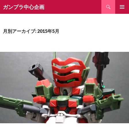
検
ガンプラ中心企画
索
コ
ン
テ
ン
月別アーカイブ: 2015年5月
ツ
へ
ス
キ
ッ
プ