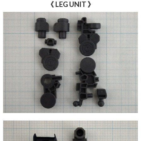
《 LEG UNIT 》