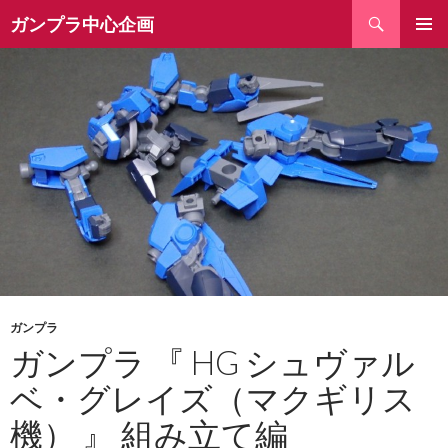
検
ガンプラ中心企画
索
コ
ン
テ
ン
ツ
へ
ス
キ
ッ
プ
ガンプラ
ガンプラ 『 HG シュヴァル
ベ・グレイズ（マクギリス
機） 』 組み立て編