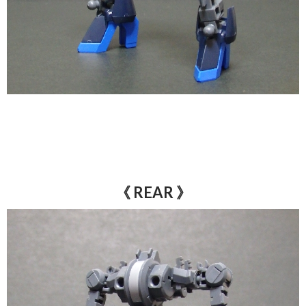
《 REAR 》